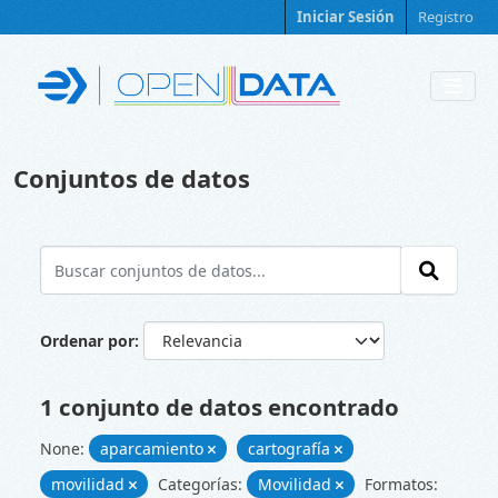
Skip to main content
Iniciar Sesión
Registro
Conjuntos de datos
Ordenar por
1 conjunto de datos encontrado
None:
aparcamiento
cartografía
movilidad
Categorías:
Movilidad
Formatos: