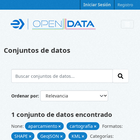
Skip to main content
Iniciar Sesión
Registro
Conjuntos de datos
Ordenar por
1 conjunto de datos encontrado
None:
aparcamiento
cartografía
Formatos:
SHAPE
GeoJSON
KML
Categorías: