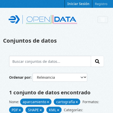
Skip to main content
Iniciar Sesión
Registro
Conjuntos de datos
Ordenar por
1 conjunto de datos encontrado
None:
aparcamiento
cartografía
Formatos:
PDF
SHAPE
KML
Categorías: