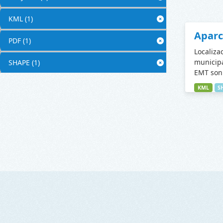
KML
(1)
Apar
PDF
(1)
Localiza
municipa
SHAPE
(1)
EMT son 
KML
S