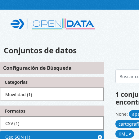
Skip to main content
Conjuntos de datos
Configuración de Búsqueda
Categorías
1 conju
Movilidad
(1)
encont
Formatos
None:
ap
CSV
(1)
cartograf
KML
GeoJSON
(1)