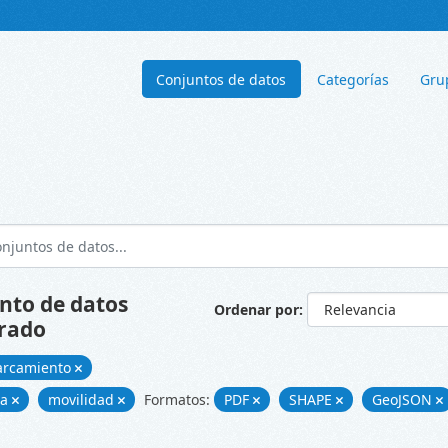
Conjuntos de datos
Categorías
Gru
nto de datos
Ordenar por
rado
arcamiento
ía
movilidad
Formatos:
PDF
SHAPE
GeoJSON