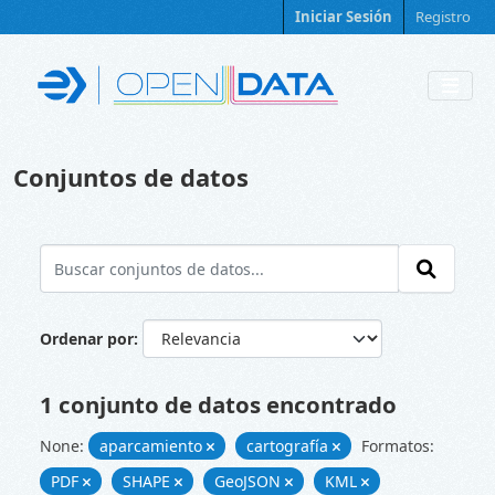
Skip to main content
Iniciar Sesión
Registro
Conjuntos de datos
Ordenar por
1 conjunto de datos encontrado
None:
aparcamiento
cartografía
Formatos:
PDF
SHAPE
GeoJSON
KML