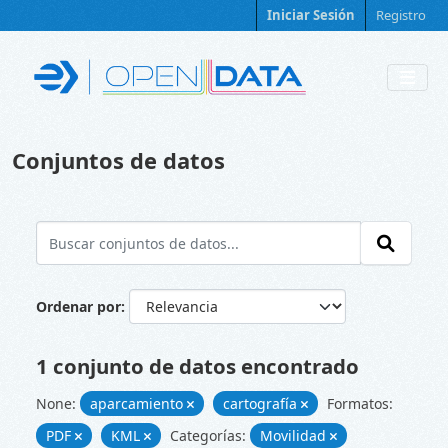
Skip to main content
Iniciar Sesión
Registro
Conjuntos de datos
Ordenar por
1 conjunto de datos encontrado
None:
aparcamiento
cartografía
Formatos:
PDF
KML
Categorías:
Movilidad