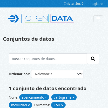
Skip to main content
Iniciar Sesión
Registro
Conjuntos de datos
Ordenar por
1 conjunto de datos encontrado
None:
aparcamiento
cartografía
movilidad
Formatos:
KML