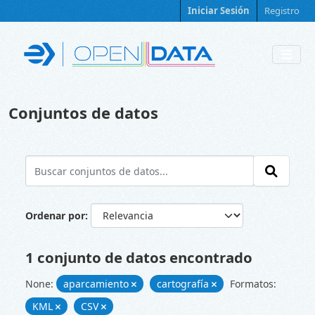
Skip to main content
Iniciar Sesión
Registro
Conjuntos de datos
Ordenar por
1 conjunto de datos encontrado
None:
aparcamiento
cartografía
Formatos:
KML
CSV