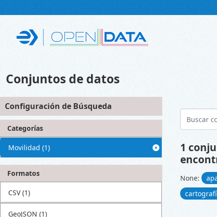
Skip to main content
Conjuntos de datos
Configuración de Búsqueda
Categorías
1 conju
Movilidad
(1)
encont
Formatos
None:
ap
CSV
(1)
cartograf
GeoJSON
(1)