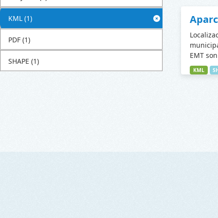
Apar
KML
(1)
Localiza
PDF
(1)
municipa
EMT son 
SHAPE
(1)
KML
S