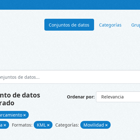
Conjuntos de datos
Categorías
Gru
nto de datos
Ordenar por
rado
arcamiento
ía
Formatos:
KML
Categorías:
Movilidad