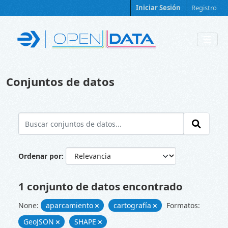
Skip to main content
Iniciar Sesión
Registro
Conjuntos de datos
Ordenar por
1 conjunto de datos encontrado
None:
aparcamiento
cartografía
Formatos:
GeoJSON
SHAPE