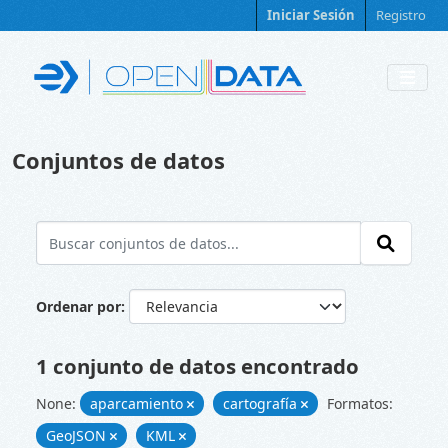
Skip to main content
Iniciar Sesión
Registro
Conjuntos de datos
Ordenar por
1 conjunto de datos encontrado
None:
aparcamiento
cartografía
Formatos:
GeoJSON
KML