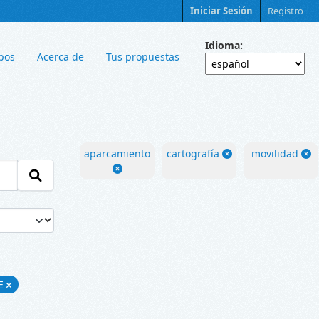
Iniciar Sesión
Registro
Idioma
pos
Acerca de
Tus propuestas
aparcamiento
cartografía
movilidad
E