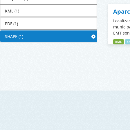
Apar
KML
(1)
Localiza
PDF
(1)
municipa
EMT son 
SHAPE
(1)
KML
S