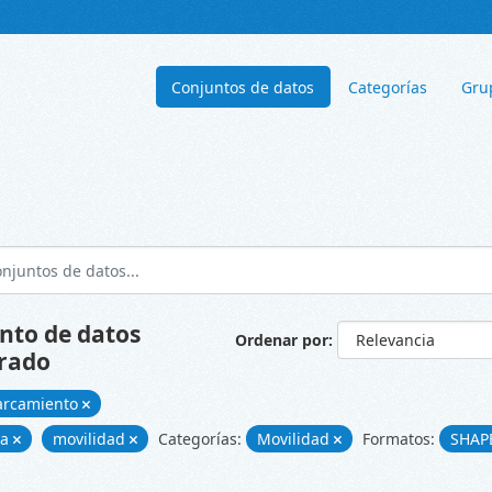
Conjuntos de datos
Categorías
Gru
nto de datos
Ordenar por
rado
arcamiento
ía
movilidad
Categorías:
Movilidad
Formatos:
SHAP