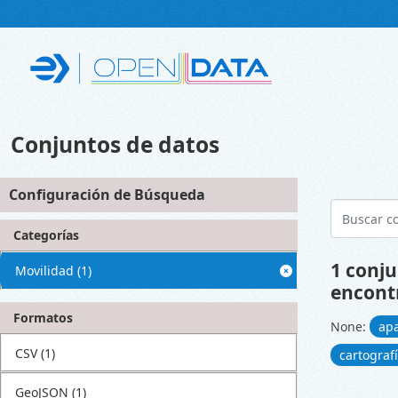
Skip to main content
Conjuntos de datos
Configuración de Búsqueda
Categorías
1 conju
Movilidad
(1)
encont
Formatos
None:
ap
CSV
(1)
cartograf
GeoJSON
(1)