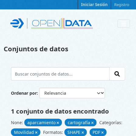
Skip to main content
Iniciar Sesión
Registro
Conjuntos de datos
Ordenar por
1 conjunto de datos encontrado
None:
aparcamiento
cartografía
Categorías:
Movilidad
Formatos:
SHAPE
PDF