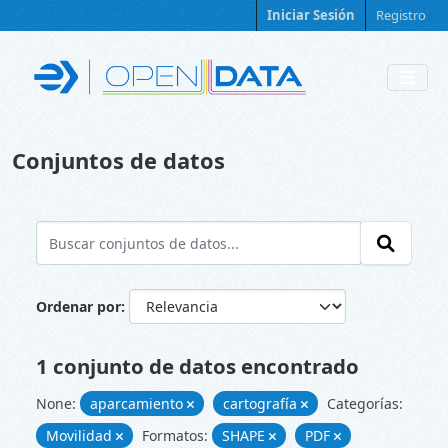
Skip to main content
Iniciar Sesión
Registro
Conjuntos de datos
Ordenar por
1 conjunto de datos encontrado
None:
aparcamiento
cartografía
Categorías:
Movilidad
Formatos:
SHAPE
PDF