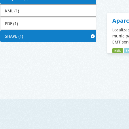
KML
(1)
Apar
PDF
(1)
Localiza
municipa
SHAPE
(1)
EMT son 
KML
S