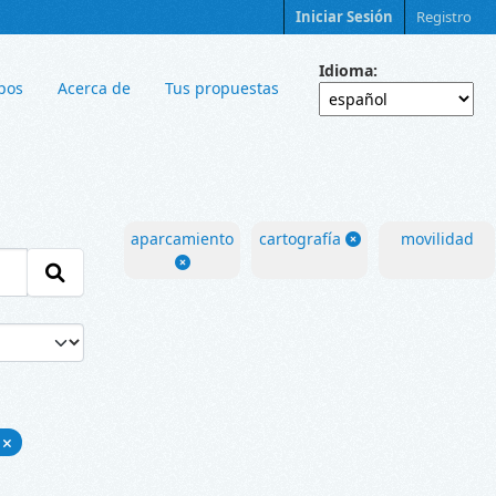
Iniciar Sesión
Registro
Idioma
pos
Acerca de
Tus propuestas
aparcamiento
cartografía
movilidad
N