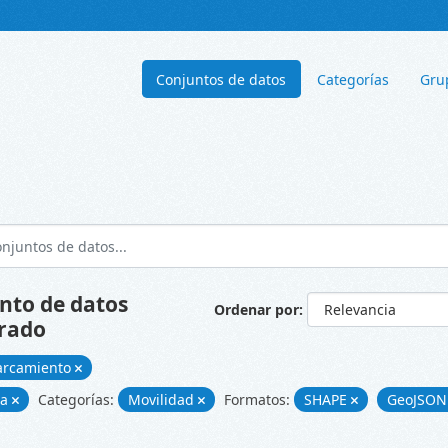
Conjuntos de datos
Categorías
Gru
nto de datos
Ordenar por
rado
arcamiento
ía
Categorías:
Movilidad
Formatos:
SHAPE
GeoJSO