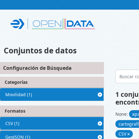
Skip to main content
Conjuntos de datos
Configuración de Búsqueda
Categorías
1 conju
Movilidad
(1)
encont
Formatos
None:
ap
CSV
(1)
cartograf
CSV
GeoJSON
(1)