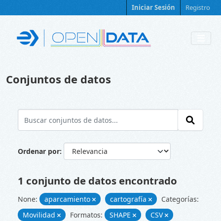
Skip to main content
Iniciar Sesión
Registro
Conjuntos de datos
Ordenar por
1 conjunto de datos encontrado
None:
aparcamiento
cartografía
Categorías:
Movilidad
Formatos:
SHAPE
CSV