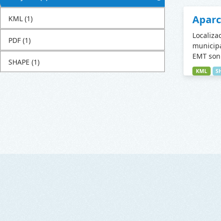
Apar
KML
(1)
Localiza
PDF
(1)
municipa
EMT son 
SHAPE
(1)
KML
S