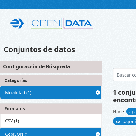
Skip to main content
Conjuntos de datos
Configuración de Búsqueda
Categorías
1 conju
Movilidad
(1)
encont
Formatos
None:
ap
CSV
(1)
cartograf
GeoJSON
(1)