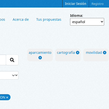
Iniciar Sesión
Registro
Idioma
pos
Acerca de
Tus propuestas
aparcamiento
cartografía
movilidad
SON