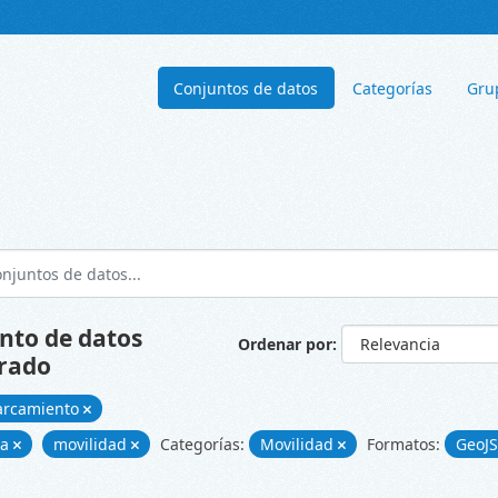
Conjuntos de datos
Categorías
Gru
nto de datos
Ordenar por
rado
arcamiento
ía
movilidad
Categorías:
Movilidad
Formatos:
GeoJ