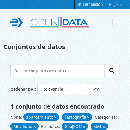
Skip to main content
Iniciar Sesión
Registro
Conjuntos de datos
Ordenar por
1 conjunto de datos encontrado
None:
aparcamiento
cartografía
Categorías:
Movilidad
Formatos:
GeoJSON
KML