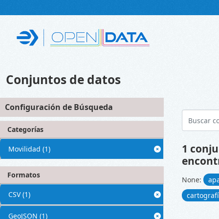
Skip to main content
Conjuntos de datos
Configuración de Búsqueda
Categorías
1 conju
Movilidad
(1)
encont
Formatos
None:
ap
CSV
(1)
cartograf
GeoJSON
(1)