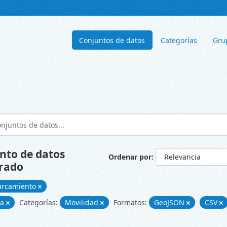
Conjuntos de datos
Categorías
Gru
nto de datos
Ordenar por
rado
arcamiento
ía
Categorías:
Movilidad
Formatos:
GeoJSON
CSV