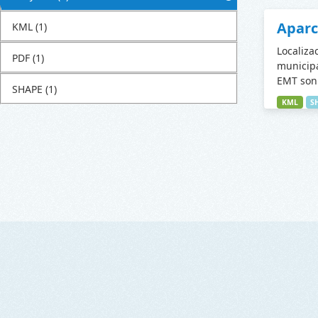
Apar
KML
(1)
Localiza
PDF
(1)
municipa
EMT son 
SHAPE
(1)
KML
S