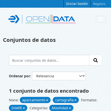
Skip to main content
Iniciar Sesión
Registro
Conjuntos de datos
Ordenar por
1 conjunto de datos encontrado
None:
aparcamiento
cartografía
Formatos:
SHAPE
Categorías:
Movilidad