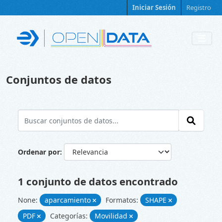
Skip to main content
Iniciar Sesión
Registro
Conjuntos de datos
Ordenar por
1 conjunto de datos encontrado
None:
aparcamiento
Formatos:
SHAPE
PDF
Categorías:
Movilidad