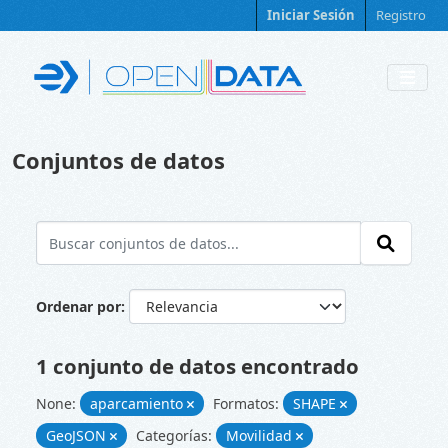
Skip to main content
Iniciar Sesión
Registro
Conjuntos de datos
Ordenar por
1 conjunto de datos encontrado
None:
aparcamiento
Formatos:
SHAPE
GeoJSON
Categorías:
Movilidad