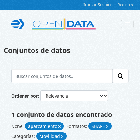
Skip to main content
Iniciar Sesión
Registro
Conjuntos de datos
Ordenar por
1 conjunto de datos encontrado
None:
aparcamiento
Formatos:
SHAPE
Categorías:
Movilidad