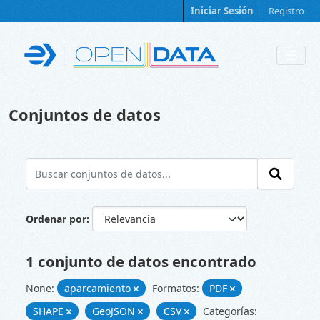
Skip to main content
Iniciar Sesión
Registro
Conjuntos de datos
Ordenar por
1 conjunto de datos encontrado
None:
aparcamiento
Formatos:
PDF
SHAPE
GeoJSON
CSV
Categorías: