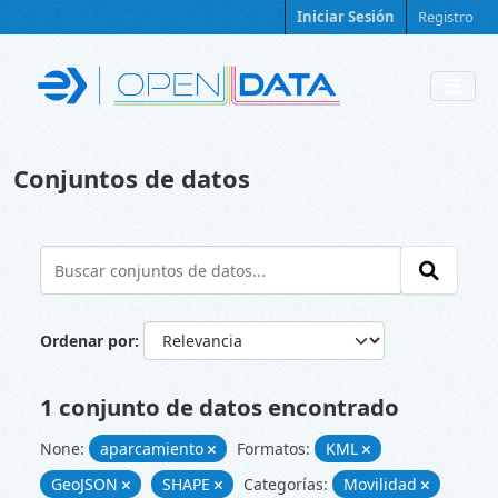
Skip to main content
Iniciar Sesión
Registro
Conjuntos de datos
Ordenar por
1 conjunto de datos encontrado
None:
aparcamiento
Formatos:
KML
GeoJSON
SHAPE
Categorías:
Movilidad