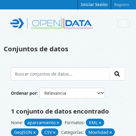
Skip to main content
Iniciar Sesión
Registro
Conjuntos de datos
Ordenar por
1 conjunto de datos encontrado
None:
aparcamiento
Formatos:
KML
GeoJSON
CSV
Categorías:
Movilidad