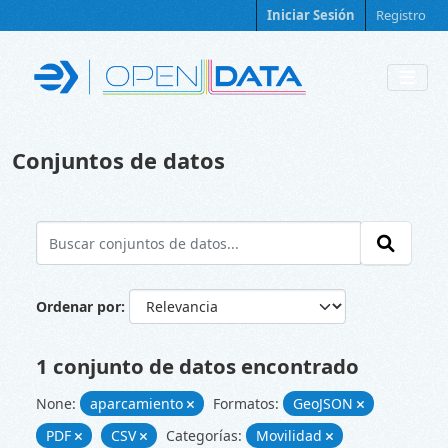
Skip to main content
Iniciar Sesión
Registro
Conjuntos de datos
Ordenar por
1 conjunto de datos encontrado
None:
aparcamiento
Formatos:
GeoJSON
PDF
CSV
Categorías:
Movilidad