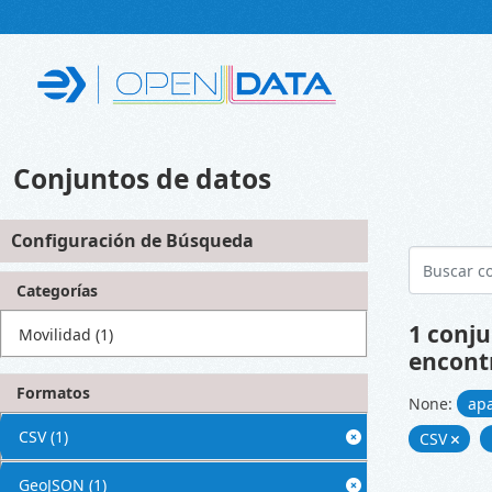
Skip to main content
Conjuntos de datos
Configuración de Búsqueda
Categorías
1 conju
Movilidad
(1)
encont
Formatos
None:
ap
CSV
(1)
CSV
GeoJSON
(1)