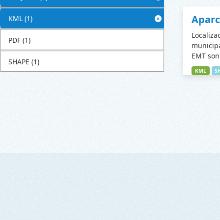
Apar
KML
(1)
Localiza
PDF
(1)
municipa
EMT son 
SHAPE
(1)
KML
S