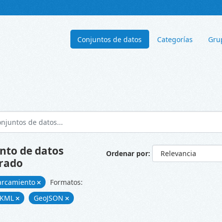
Conjuntos de datos
Categorías
Gru
nto de datos
Ordenar por
rado
arcamiento
Formatos:
KML
GeoJSON