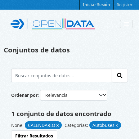
Skip to main content
Iniciar Sesión
Registro
Conjuntos de datos
Ordenar por
1 conjunto de datos encontrado
None:
CALENDARIO
Categorías:
Autobuses
Filtrar Resultados