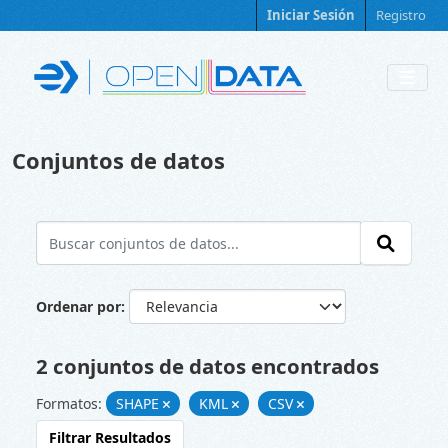
Skip to main content
Iniciar Sesión
Registro
Conjuntos de datos
Ordenar por
2 conjuntos de datos encontrados
Formatos:
SHAPE
KML
CSV
Filtrar Resultados