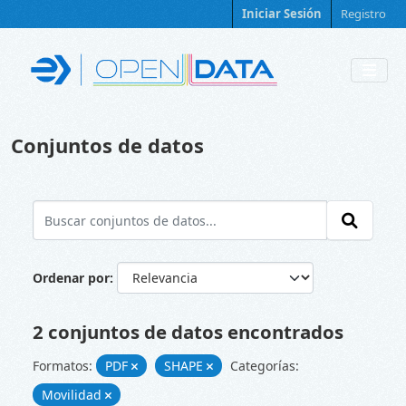
Skip to main content
Iniciar Sesión
Registro
Conjuntos de datos
Ordenar por
2 conjuntos de datos encontrados
Formatos:
PDF
SHAPE
Categorías:
Movilidad