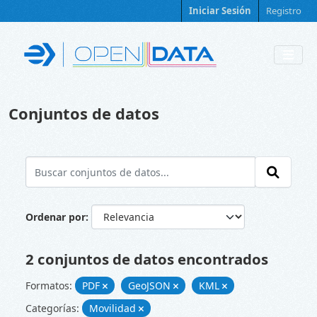
Skip to main content
Iniciar Sesión
Registro
Conjuntos de datos
Ordenar por
2 conjuntos de datos encontrados
Formatos:
PDF
GeoJSON
KML
Categorías:
Movilidad