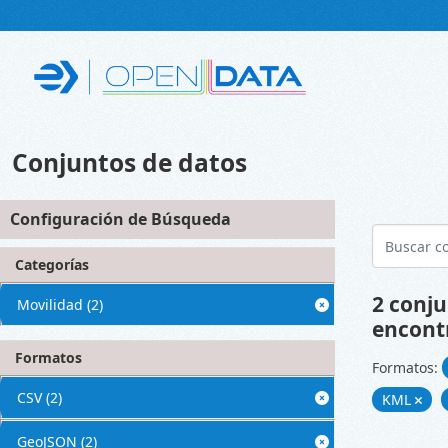
Skip to main content
Conjuntos de datos
Configuración de Búsqueda
Categorías
2 conju
Movilidad
(2)
encont
Formatos
Formatos:
CSV
(2)
KML
GeoJSON
(2)