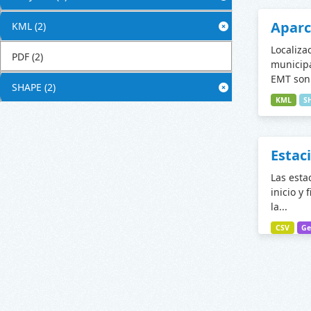
Apar
KML
(2)
Localiza
PDF
(2)
municipa
EMT son 
SHAPE
(2)
KML
S
Estac
Las esta
inicio y 
la...
CSV
Ge