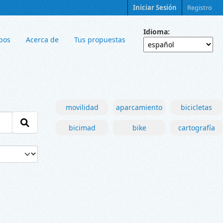
Iniciar Sesión
Registro
Idioma
pos
Acerca de
Tus propuestas
movilidad
aparcamiento
bicicletas
bicimad
bike
cartografía