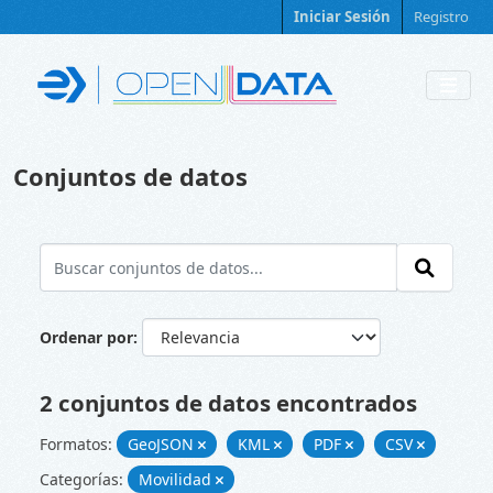
Skip to main content
Iniciar Sesión
Registro
Conjuntos de datos
Ordenar por
2 conjuntos de datos encontrados
Formatos:
GeoJSON
KML
PDF
CSV
Categorías:
Movilidad