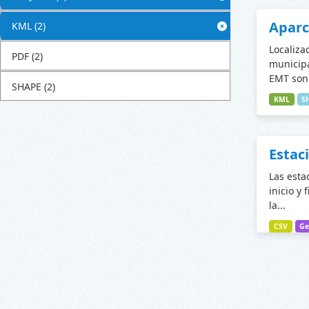
Apar
KML
(2)
Localiza
PDF
(2)
municipa
EMT son 
SHAPE
(2)
KML
S
Estac
Las esta
inicio y 
la...
CSV
Ge