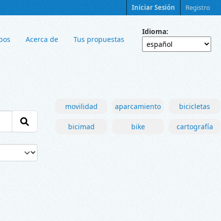
Iniciar Sesión
Registro
Idioma
pos
Acerca de
Tus propuestas
movilidad
aparcamiento
bicicletas
bicimad
bike
cartografía