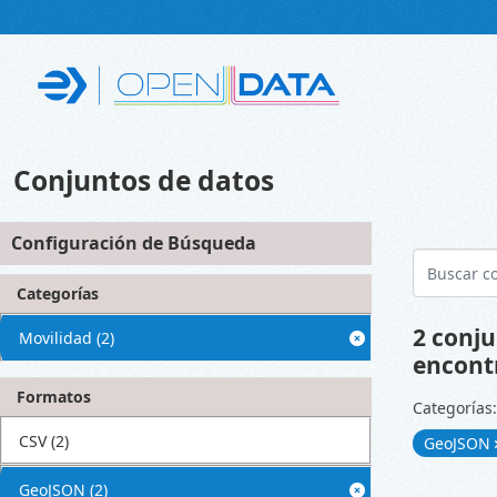
Skip to main content
Conjuntos de datos
Configuración de Búsqueda
Categorías
2 conju
Movilidad
(2)
encont
Formatos
Categorías:
CSV
(2)
GeoJSON
GeoJSON
(2)