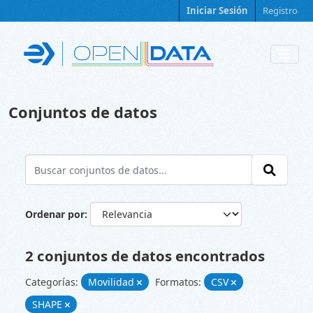
Skip to main content
Iniciar Sesión
Registro
Conjuntos de datos
Ordenar por
2 conjuntos de datos encontrados
Categorías:
Movilidad
Formatos:
CSV
SHAPE