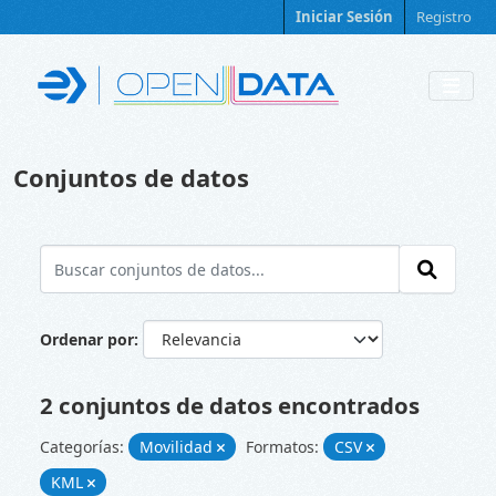
Skip to main content
Iniciar Sesión
Registro
Conjuntos de datos
Ordenar por
2 conjuntos de datos encontrados
Categorías:
Movilidad
Formatos:
CSV
KML